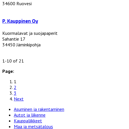
34600 Ruovesi
P. Kauppinen Oy
Kuormalavat ja suojapaperit
Sahantie 17
34450 Jäminkipohja
1-10 of 21
Page:
1
2
3
Next
Asuminen ja rakentaminen
Autot ja liikenne
Kauppaliikkeet
Maa ja metsätalous