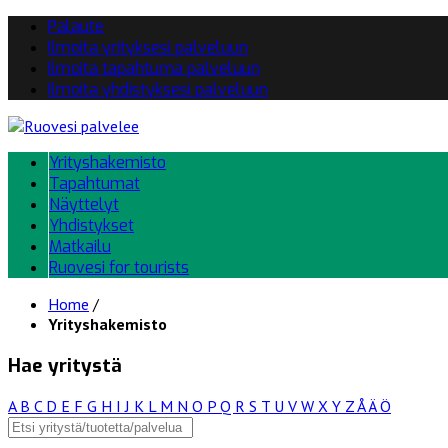
Palaute
Ilmoita yrityksesi palveluun
Ilmoita tapahtuma palveluun
Ilmoita yhdistyksesi palveluun
Yrityshakemisto
Tapahtumat
Näyttelyt
Yhdistykset
Matkailu
Ruovesi for tourists
Home
/
Yrityshakemisto
Hae yritystä
A
B
C
D
E
F
G
H
I
J
K
L
M
N
O
P
Q
R
S
T
U
V
W
X
Y
Z
Å
Ä
Ö