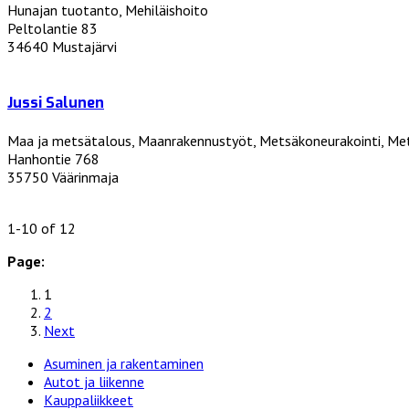
Hunajan tuotanto, Mehiläishoito
Peltolantie 83
34640 Mustajärvi
Jussi Salunen
Maa ja metsätalous, Maanrakennustyöt, Metsäkoneurakointi, Me
Hanhontie 768
35750 Väärinmaja
1-10 of 12
Page:
1
2
Next
Asuminen ja rakentaminen
Autot ja liikenne
Kauppaliikkeet