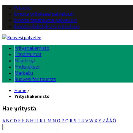
Palaute
Ilmoita yrityksesi palveluun
Ilmoita tapahtuma palveluun
Ilmoita yhdistyksesi palveluun
Yrityshakemisto
Tapahtumat
Näyttelyt
Yhdistykset
Matkailu
Ruovesi for tourists
Home
/
Yrityshakemisto
Hae yritystä
A
B
C
D
E
F
G
H
I
J
K
L
M
N
O
P
Q
R
S
T
U
V
W
X
Y
Z
Å
Ä
Ö