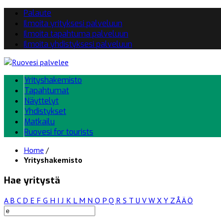
Palaute
Ilmoita yrityksesi palveluun
Ilmoita tapahtuma palveluun
Ilmoita yhdistyksesi palveluun
Yrityshakemisto
Tapahtumat
Näyttelyt
Yhdistykset
Matkailu
Ruovesi for tourists
Home
/
Yrityshakemisto
Hae yritystä
A
B
C
D
E
F
G
H
I
J
K
L
M
N
O
P
Q
R
S
T
U
V
W
X
Y
Z
Å
Ä
Ö