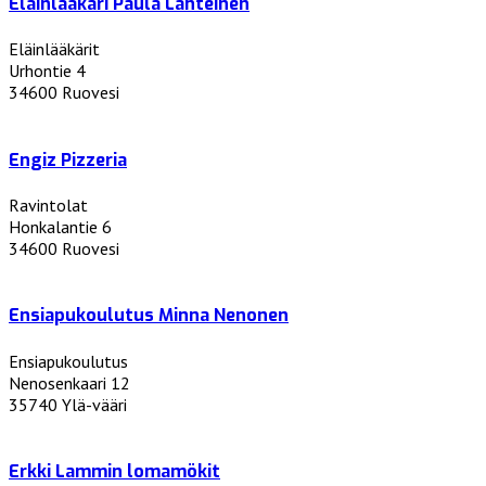
Eläinlääkäri Paula Lähteinen
Eläinlääkärit
Urhontie 4
34600 Ruovesi
Engiz Pizzeria
Ravintolat
Honkalantie 6
34600 Ruovesi
Ensiapukoulutus Minna Nenonen
Ensiapukoulutus
Nenosenkaari 12
35740 Ylä-vääri
Erkki Lammin lomamökit