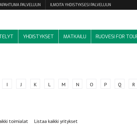
 TAPAHTUMA PALVELUUN
ILMOITA YHDISTYKSESI PALVELUUN
TELYT
YHDISTYKSET
MATKAILU
RUOVESI FOR TOU
I
J
K
L
M
N
O
P
Q
R
aikki toimialat
Listaa kaikki yritykset