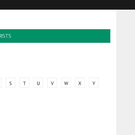
RISTS
S
T
U
V
W
X
Y