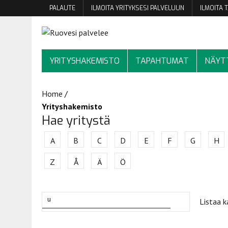
PALAUTE
ILMOITA YRITYKSESI PALVELUUN
ILMOITA
YRITYSHAKEMISTO
TAPAHTUMAT
NÄYT
Home
/
Yrityshakemisto
Hae yritystä
A
B
C
D
E
F
G
H
Z
Å
Ä
Ö
Listaa k