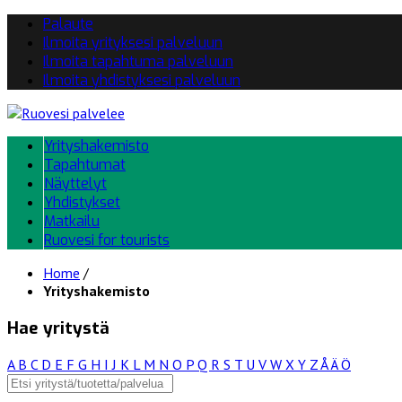
Palaute
Ilmoita yrityksesi palveluun
Ilmoita tapahtuma palveluun
Ilmoita yhdistyksesi palveluun
Yrityshakemisto
Tapahtumat
Näyttelyt
Yhdistykset
Matkailu
Ruovesi for tourists
Home
/
Yrityshakemisto
Hae yritystä
A
B
C
D
E
F
G
H
I
J
K
L
M
N
O
P
Q
R
S
T
U
V
W
X
Y
Z
Å
Ä
Ö