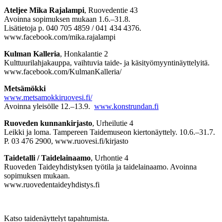
Ateljee Mika Rajalampi
, Ruovedentie 43
Avoinna sopimuksen mukaan 1.6.–31.8.
Lisätietoja p. 040 705 4859 / 041 434 4376.
www.facebook.com/mika.rajalampi
Kulman Kalleria
, Honkalantie 2
Kulttuurilahjakauppa, vaihtuvia taide- ja käsityömyyntinäyttelyitä.
www.facebook.com/KulmanKalleria/
Metsämökki
www.metsamokkiruovesi.fi/
Avoinna yleisölle 12.–13.9.
www.konstrundan.fi
Ruoveden kunnankirjasto
, Urheilutie 4
Leikki ja loma. Tampereen Taidemuseon kiertonäyttely. 10.6.–31.7.
P. 03 476 2900, www.ruovesi.fi/kirjasto
Taidetalli / Taidelainaamo
, Urhontie 4
Ruoveden Taideyhdistyksen työtila ja taidelainaamo. Avoinna
sopimuksen mukaan.
www.ruovedentaideyhdistys.fi
Katso taidenäyttelyt tapahtumista.