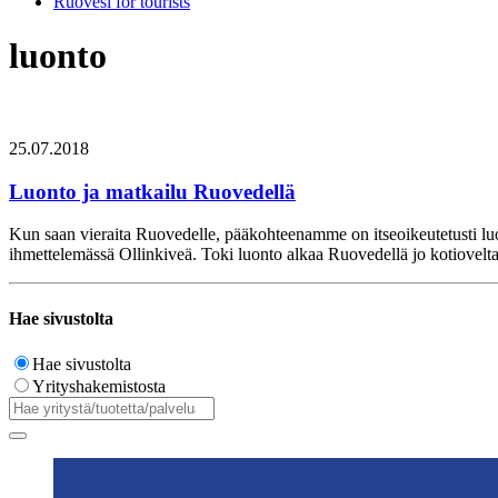
Ruovesi for tourists
luonto
25.07.2018
Luonto ja matkailu Ruovedellä
Kun saan vieraita Ruovedelle, pääkohteenamme on itseoikeutetusti luo
ihmettelemässä Ollinkiveä. Toki luonto alkaa Ruovedellä jo kotiovelt
Hae sivustolta
Hae sivustolta
Yrityshakemistosta