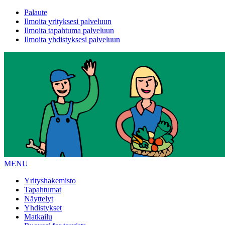
Palaute
Ilmoita yrityksesi palveluun
Ilmoita tapahtuma palveluun
Ilmoita yhdistyksesi palveluun
MENU
Yrityshakemisto
Tapahtumat
Näyttelyt
Yhdistykset
Matkailu