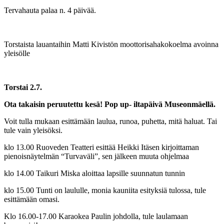
Tervahauta palaa n. 4 päivää.
Torstaista lauantaihin Matti Kivistön moottorisahakokoelma avoinna
yleisölle
Torstai 2.7.
Ota takaisin peruutettu kesä! Pop up- iltapäivä Museonmäellä.
Voit tulla mukaan esittämään laulua, runoa, puhetta, mitä haluat. Tai
tule vain yleisöksi.
klo 13.00 Ruoveden Teatteri esittää Heikki Itäsen kirjoittaman
pienoisnäytelmän “Turvaväli”, sen jälkeen muuta ohjelmaa
klo 14.00 Taikuri Miska aloittaa lapsille suunnatun tunnin
klo 15.00 Tunti on laululle, monia kauniita esityksiä tulossa, tule
esittämään omasi.
Klo 16.00-17.00 Karaokea Paulin johdolla, tule laulamaan