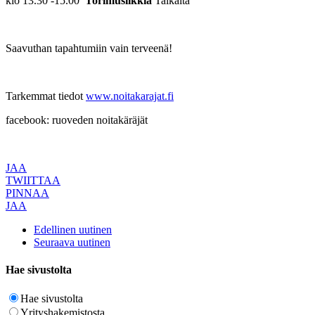
klo 13.30 -15.00
Torimusiikkia
Taikalta
Saavuthan tapahtumiin vain terveenä!
Tarkemmat tiedot
www.noitakarajat.fi
facebook: ruoveden noitakäräjät
JAA
TWIITTAA
PINNAA
JAA
Edellinen uutinen
Seuraava uutinen
Hae sivustolta
Hae sivustolta
Yrityshakemistosta