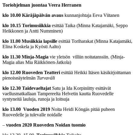
Toriohjelman juontaa Veera Herranen
klo 10.00 Käräjäpäivän avaus
kunnanjohtaja Eeva Viitanen
klo 10.15 Torimusiikkia
esittää Taika (Minna Katajamäki, Seppo
Heikkonen ja Antti Numminen)
klo 11.00 Musiikkia lapsille
esittää Toriharakat (Minna Katajamäki,
Elina Koskela ja Kyösti Aalto)
klo 11.30 Minja-Magia
vie yleisön villiin noitatanssiin. (Minja-
Magia alias Mia Räikkönen-Jatkola)
klo 12.00 Ruoveden Teatteri
esittää Heikki Itäsen käsikirjoittaman
pienoisnäytelmän
Turvaväli
klo 12.30 Taidevaeltajat
Satu ja Ida Korpiniitty esittävät
vaellusmatkallaan Tampereelta Helvetin kautta Ruovedelle
syntyneitä lauluja, runoja ja loitsuja
klo 13.00 Vuoden 2019
Noita Heidi Köngäs pitää puheen
Ruovedelle ja tulevalle noidalle
–
vuoden 2020 Ruoveden Noidan tuomio