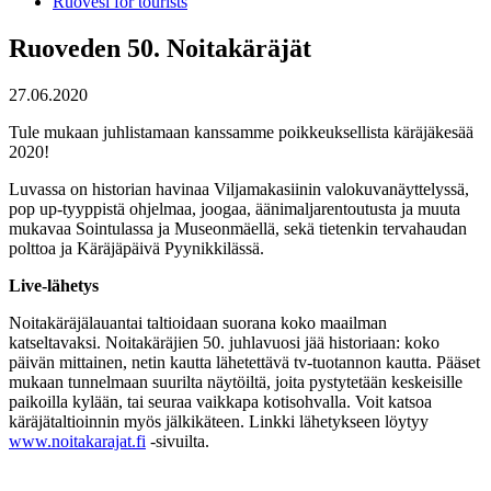
Ruovesi for tourists
Ruoveden 50. Noitakäräjät
27.06.2020
Tule mukaan juhlistamaan kanssamme poikkeuksellista käräjäkesää
2020!
Luvassa on historian havinaa Viljamakasiinin valokuvanäyttelyssä,
pop up-tyyppistä ohjelmaa, joogaa, äänimaljarentoutusta ja muuta
mukavaa Sointulassa ja Museonmäellä, sekä tietenkin tervahaudan
polttoa ja Käräjäpäivä Pyynikkilässä.
Live-lähetys
Noitakäräjälauantai taltioidaan suorana koko maailman
katseltavaksi. Noitakäräjien 50. juhlavuosi jää historiaan: koko
päivän mittainen, netin kautta lähetettävä tv-tuotannon kautta. Pääset
mukaan tunnelmaan suurilta näytöiltä, joita pystytetään keskeisille
paikoilla kylään, tai seuraa vaikkapa kotisohvalla. Voit katsoa
käräjätaltioinnin myös jälkikäteen. Linkki lähetykseen löytyy
www.noitakarajat.fi
-sivuilta.