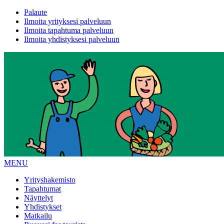
Palaute
Ilmoita yrityksesi palveluun
Ilmoita tapahtuma palveluun
Ilmoita yhdistyksesi palveluun
MENU
Yrityshakemisto
Tapahtumat
Näyttelyt
Yhdistykset
Matkailu