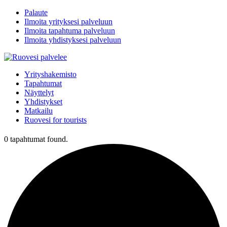
Palaute
Ilmoita yrityksesi palveluun
Ilmoita tapahtuma palveluun
Ilmoita yhdistyksesi palveluun
Yrityshakemisto
Tapahtumat
Näyttelyt
Yhdistykset
Matkailu
Ruovesi for tourists
0 tapahtumat found.