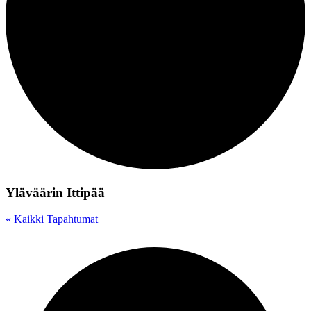
Yläväärin Ittipää
« Kaikki Tapahtumat