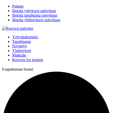
Palaute
Ilmoita yrityksesi palveluun
Ilmoita tapahtuma palveluun
Ilmoita yhdistyksesi palveluun
Yrityshakemisto
Tapahtumat
Näyttelyt
Yhdistykset
Matkailu
Ruovesi for tourists
0 tapahtumat found.