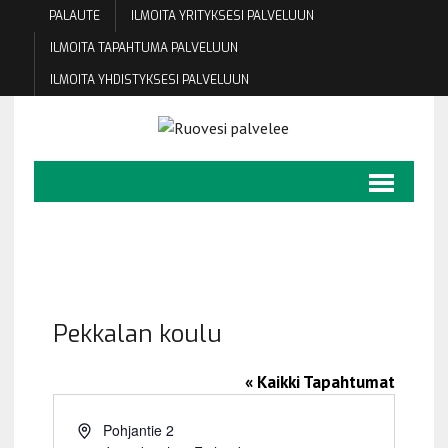
PALAUTE
ILMOITA YRITYKSESI PALVELUUN
ILMOITA TAPAHTUMA PALVELUUN
ILMOITA YHDISTYKSESI PALVELUUN
Pekkalan koulu
« Kaikki Tapahtumat
O
Pohjantie 2