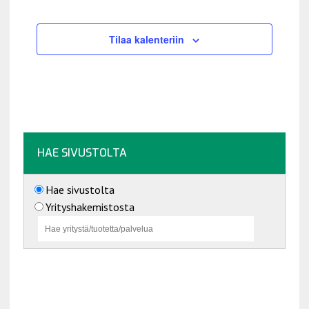
Tapahtumat
i
t
Tilaa kalenteriin
s
e
p
ä
i
v
ä
HAE SIVUSTOLTA
.
Hae sivustolta
Yrityshakemistosta