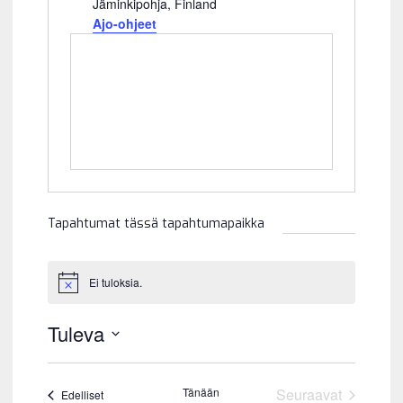
s
Jäminkipohja
,
Finland
o
Ajo-ohjeet
i
t
e
Tapahtumat tässä tapahtumapaikka
Ei tuloksia.
N
o
t
Tuleva
i
c
V
e
a
Tänään
Seuraavat
Tapahtumat
Edelliset
l