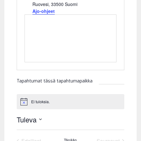
s
Ruovesi
,
33500
Suomi
o
Ajo-ohjeet
i
t
e
Tapahtumat tässä tapahtumapaikka
Ei tuloksia.
N
o
t
Tuleva
i
c
V
e
a
Edelliset
Tänään
Seuraavat