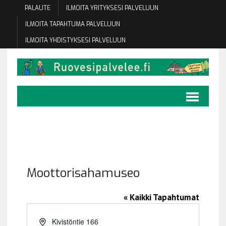
PALAUTE
ILMOITA YRITYKSESI PALVELUUN
ILMOITA TAPAHTUMA PALVELUUN
ILMOITA YHDISTYKSESI PALVELUUN
Moottorisahamuseo
« Kaikki Tapahtumat
O
Kivistöntie 166