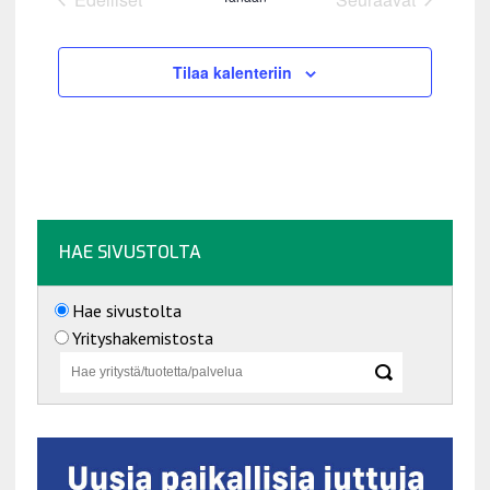
l
Tapahtumat
Tapahtumat
i
t
Tilaa kalenteriin
s
e
p
ä
i
v
ä
HAE SIVUSTOLTA
.
Hae sivustolta
Yrityshakemistosta