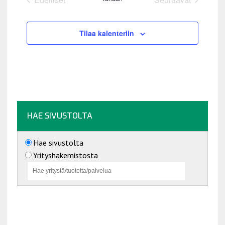
l
Tapahtumat
Tapahtumat
i
t
Tilaa kalenteriin
s
e
p
ä
i
v
ä
HAE SIVUSTOLTA
.
Hae sivustolta
Yrityshakemistosta