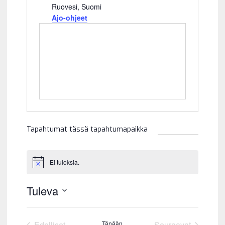
s
Ruovesi
,
Suomi
o
Ajo-ohjeet
i
t
e
Tapahtumat tässä tapahtumapaikka
Ei tuloksia.
N
o
t
Tuleva
i
c
V
e
a
Edelliset
Tänään
Seuraavat