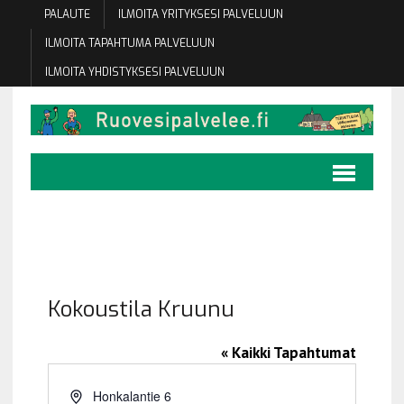
PALAUTE
ILMOITA YRITYKSESI PALVELUUN
ILMOITA TAPAHTUMA PALVELUUN
ILMOITA YHDISTYKSESI PALVELUUN
Kokoustila Kruunu
« Kaikki Tapahtumat
O
Honkalantie 6