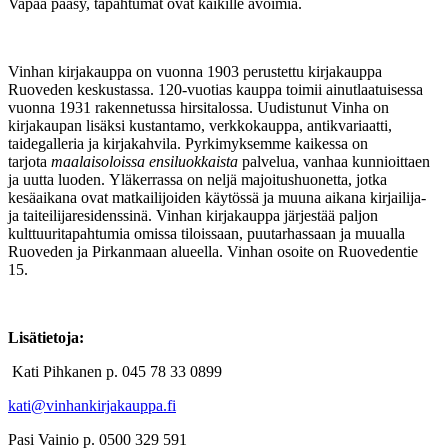
Vapaa pääsy, tapahtumat ovat kaikille avoimia.
Vinhan kirjakauppa on vuonna 1903 perustettu kirjakauppa
Ruoveden keskustassa. 120-vuotias kauppa toimii ainutlaatuisessa
vuonna 1931 rakennetussa hirsitalossa. Uudistunut Vinha on
kirjakaupan lisäksi kustantamo, verkkokauppa, antikvariaatti,
taidegalleria ja kirjakahvila. Pyrkimyksemme kaikessa on
tarjota
maalaisoloissa ensiluokkaista
palvelua, vanhaa kunnioittaen
ja uutta luoden. Yläkerrassa on neljä majoitushuonetta, jotka
kesäaikana ovat matkailijoiden käytössä ja muuna aikana kirjailija-
ja taiteilijaresidenssinä. Vinhan kirjakauppa järjestää paljon
kulttuuritapahtumia omissa tiloissaan, puutarhassaan ja muualla
Ruoveden ja Pirkanmaan alueella. Vinhan osoite on Ruovedentie
15.
Lisätietoja:
Kati Pihkanen p. 045 78 33 0899
kati@vinhankirjakauppa.fi
Pasi Vainio p. 0500 329 591