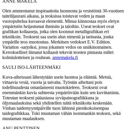
ANNE MÄKELÄ
Olen ammentanut inspiraatioita luonnosta ja vesistöistä 30-vuotisen
taiteilijaurani aikana, ja teoksissa toistuvat veden ja maan
vuoropuhelua kuvaavat elementit. Minua kiinnostaa myös eletyn
ympäristön heijastumat ihmisiin ja taloihin. Useat teokset ovat
grafiikan kollaaseja, jotka olen koonnut metalligrafiikan eri
tekniikoin. Teokseni saa usein alun nimestä ja tarinasta, jonka
ympärille teos muotoutuu. Merkitsen vedokset E.V. Edition.
Variation -sarjoiksi, jossa jokainen vedos on uniikinomainen.
Kerrokselliset liimatut kollaasit tekevät teosten pinnasta miltei
kolmiulotteisen ja rouhean.
annemakela.fi
SAULI ISO-LÄHTEENMÄKI
Kuva-aiheissani lähestytään usein luontoa ja eläimiä. Metsiä,
virtaavia vesiä, vuoria ja taivaita. Työstän aiheitani pois
todellisuudesta omanlaiseeni muotokieleen. Teokseni ovat
enemmänkin kuvia suhteesta ympäröivään kuin sen kuvittamista.
Toteutan teokseni pääasiassa syväpainografiikkana ja
öljymaalauksina sekä yhdistellen näitä tekniikoita keskenään.
Vinhan taidemyyntipäiville tuon lähinnä pienikokoisempaa
taidegrafiikkaa. Toki muutaman vähän isommankin teoksen, sekä
muutaman maalauksen.
ANU PENTTINEN