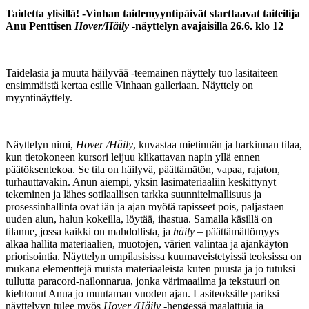
Taidetta ylisillä! -Vinhan taidemyyntipäivät starttaavat taiteilija
Anu Penttisen
Hover/Häily
-näyttelyn avajaisilla 26.6. klo 12
Taidelasia ja muuta häilyvää -teemainen näyttely tuo lasitaiteen
ensimmäistä kertaa esille Vinhaan galleriaan. Näyttely on
myyntinäyttely.
Näyttelyn nimi,
Hover /Häily
, kuvastaa mietinnän ja harkinnan tilaa,
kun tietokoneen kursori leijuu klikattavan napin yllä ennen
päätöksentekoa. Se tila on häilyvä, päättämätön, vapaa, rajaton,
turhauttavakin. Anun aiempi, yksin lasimateriaaliin keskittynyt
tekeminen ja lähes sotilaallisen tarkka suunnitelmallisuus ja
prosessinhallinta ovat iän ja ajan myötä rapisseet pois, paljastaen
uuden alun, halun kokeilla, löytää, ihastua. Samalla käsillä on
tilanne, jossa kaikki on mahdollista, ja
häily
– päättämättömyys
alkaa hallita materiaalien, muotojen, värien valintaa ja ajankäytön
priorisointia. Näyttelyn umpilasisissa kuumaveistetyissä teoksissa on
mukana elementtejä muista materiaaleista kuten puusta ja jo tutuksi
tullutta paracord-nailonnarua, jonka värimaailma ja tekstuuri on
kiehtonut Anua jo muutaman vuoden ajan. Lasiteoksille pariksi
näyttelyyn tulee myös
Hover /Häily
-hengessä maalattuja ja