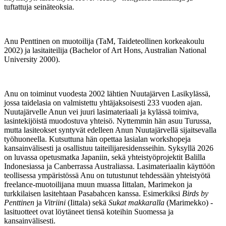
tuftattuja seinäteoksia.
Anu Penttinen on muotoilija (TaM, Taideteollinen korkeakoulu
2002) ja lasitaiteilija (Bachelor of Art Hons, Australian National
University 2000).
Anu on toiminut vuodesta 2002 lähtien Nuutajärven Lasikylässä,
jossa taidelasia on valmistettu yhtäjaksoisesti 233 vuoden ajan.
Nuutajärvelle Anun vei juuri lasimateriaali ja kylässä toimiva,
lasintekijöistä muodostuva yhteisö. Nyttemmin hän asuu Turussa,
mutta lasiteokset syntyvät edelleen Anun Nuutajärvellä sijaitsevalla
työhuoneella. Kutsuttuna hän opettaa lasialan workshopeja
kansainvälisesti ja osallistuu taiteilijaresidensseihin. Syksyllä 2026
on luvassa opetusmatka Japaniin, sekä yhteistyöprojektit Balilla
Indonesiassa ja Canberrassa Australiassa. Lasimateriaalin käyttöön
teollisessa ympäristössä Anu on tutustunut tehdessään yhteistyötä
freelance-muotoilijana muun muassa Iittalan, Marimekon ja
turkkilaisen lasitehtaan Pasabahcen kanssa. Esimerkiksi
Birds by
Penttinen
ja
Vitriini
(Iittala) sekä
Sukat makkaralla
(Marimekko) -
lasituotteet ovat löytäneet tiensä koteihin Suomessa ja
kansainvälisesti.