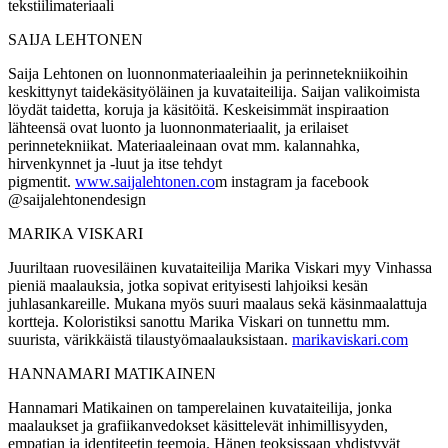
tekstiilimateriaali
SAIJA LEHTONEN
Saija Lehtonen on luonnonmateriaaleihin ja perinnetekniikoihin
keskittynyt taidekäsityöläinen ja kuvataiteilija. Saijan valikoimista
löydät taidetta, koruja ja käsitöitä. Keskeisimmät inspiraation
lähteensä ovat luonto ja luonnonmateriaalit, ja erilaiset
perinnetekniikat. Materiaaleinaan ovat mm. kalannahka,
hirvenkynnet ja -luut ja itse tehdyt
pigmentit.
www.saijalehtonen.co
m instagram ja facebook
@saijalehtonendesign
MARIKA VISKARI
Juuriltaan ruovesiläinen kuvataiteilija Marika Viskari myy Vinhassa
pieniä maalauksia, jotka sopivat erityisesti lahjoiksi kesän
juhlasankareille. Mukana myös suuri maalaus sekä käsinmaalattuja
kortteja. Koloristiksi sanottu Marika Viskari on tunnettu mm.
suurista, värikkäistä tilaustyömaalauksistaan.
marikaviskari.com
HANNAMARI MATIKAINEN
Hannamari Matikainen on tamperelainen kuvataiteilija, jonka
maalaukset ja grafiikanvedokset käsittelevät inhimillisyyden,
empatian ja identiteetin teemoja. Hänen teoksissaan yhdistyvät