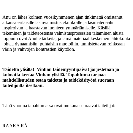
Anu on lähes kolmen vuosikymmenen ajan tinkimättä omistanut
aikansa erilaisille lasinvalmistustekniikoille ja lasimateriaalin
inspiroivan ja haastavan luonteen ymmärtämiselle. Käsillä
tekeminen ja taideteostensa valmistusprosessien taitaminen alusta
loppuun ovat Anulle tärkeitä, ja tämä materiaalikeskeinen lähtökohta
johtaa dynaamisiin, puhtaisiin muotoihin, tunnistettavan rohkeaan
värin ja vahvojen kontrastien käyttöön.
Taidetta ylisillä! -Vinhan taidemyyntipäivät järjestetään jo
kolmatta kertaa Vinhan ylisillä. Tapahtuma tarjoaa
mahdollisuuden ostaa taidetta ja taidekäsityötä suoraan
taiteilijoilta itseltään.
Tänä vuonna tapahtumassa ovat mukana seuraavat taiteilijat:
RAAKA RÅ