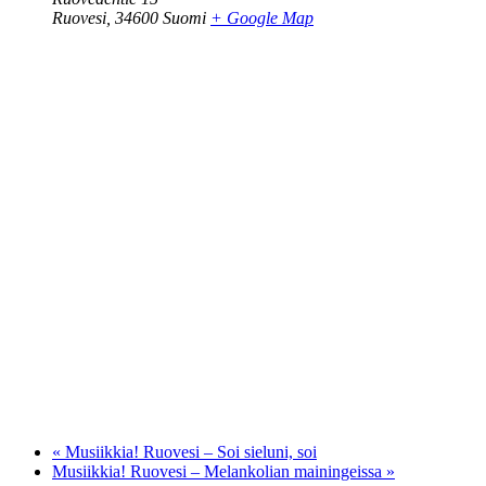
Ruovesi
,
34600
Suomi
+ Google Map
«
Musiikkia! Ruovesi – Soi sieluni, soi
Musiikkia! Ruovesi – Melankolian mainingeissa
»