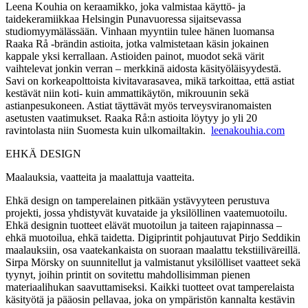
Leena Kouhia on keraamikko, joka valmistaa käyttö- ja
taidekeramiikkaa Helsingin Punavuoressa sijaitsevassa
studiomyymälässään. Vinhaan myyntiin tulee hänen luomansa
Raaka Rå -brändin astioita, jotka valmistetaan käsin jokainen
kappale yksi kerrallaan. Astioiden painot, muodot sekä värit
vaihtelevat jonkin verran – merkkinä aidosta käsityöläisyydestä.
Savi on korkeapolttoista kivitavarasavea, mikä tarkoittaa, että astiat
kestävät niin koti- kuin ammattikäytön, mikrouunin sekä
astianpesukoneen. Astiat täyttävät myös terveysviranomaisten
asetusten vaatimukset. Raaka Rå:n astioita löytyy jo yli 20
ravintolasta niin Suomesta kuin ulkomailtakin.
leenakouhia.com
EHKÄ DESIGN
Maalauksia, vaatteita ja maalattuja vaatteita.
Ehkä design on tamperelainen pitkään ystävyyteen perustuva
projekti, jossa yhdistyvät kuvataide ja yksilöllinen vaatemuotoilu.
Ehkä designin tuotteet elävät muotoilun ja taiteen rajapinnassa –
ehkä muotoilua, ehkä taidetta. Digiprintit pohjautuvat Pirjo Seddikin
maalauksiin, osa vaatekankaista on suoraan maalattu tekstiiliväreillä.
Sirpa Mörsky on suunnitellut ja valmistanut yksilölliset vaatteet sekä
tyynyt, joihin printit on sovitettu mahdollisimman pienen
materiaalihukan saavuttamiseksi. Kaikki tuotteet ovat tamperelaista
käsityötä ja pääosin pellavaa, joka on ympäristön kannalta kestävin