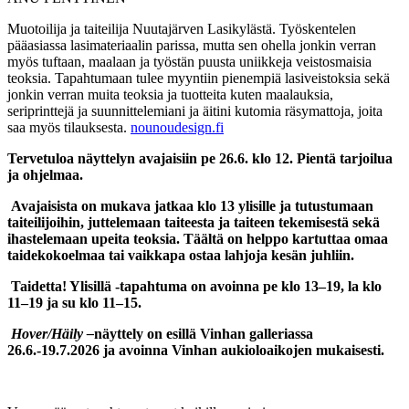
Muotoilija ja taiteilija Nuutajärven Lasikylästä. Työskentelen
pääasiassa lasimateriaalin parissa, mutta sen ohella jonkin verran
myös tuftaan, maalaan ja työstän puusta uniikkeja veistosmaisia
teoksia. Tapahtumaan tulee myyntiin pienempiä lasiveistoksia sekä
jonkin verran muita teoksia ja tuotteita kuten maalauksia,
seriprinttejä ja suunnittelemiani ja äitini kutomia räsymattoja, joita
saa myös tilauksesta.
nounoudesign.fi
Tervetuloa näyttelyn avajaisiin pe 26.6. klo 12. Pientä tarjoilua
ja ohjelmaa.
Avajaisista on mukava jatkaa klo 13 ylisille ja tutustumaan
taiteilijoihin, juttelemaan taiteesta ja taiteen tekemisestä sekä
ihastelemaan upeita teoksia. Täältä on helppo kartuttaa omaa
taidekokoelmaa tai vaikkapa ostaa lahjoja kesän juhliin.
Taidetta! Ylisillä -tapahtuma on avoinna pe klo 13–19, la klo
11–19 ja su klo 11–15.
Hover/Häily –
näyttely on esillä Vinhan galleriassa
26.6.-19.7.2026 ja avoinna Vinhan aukioloaikojen mukaisesti.