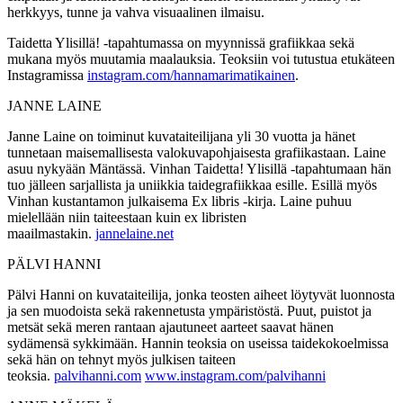
herkkyys, tunne ja vahva visuaalinen ilmaisu.
Taidetta Ylisillä! -tapahtumassa on myynnissä grafiikkaa sekä
mukana myös muutamia maalauksia. Teoksiin voi tutustua etukäteen
Instagramissa
instagram.com/hannamarimatikainen
.
JANNE LAINE
Janne Laine on toiminut kuvataiteilijana yli 30 vuotta ja hänet
tunnetaan maisemallisesta valokuvapohjaisesta grafiikastaan. Laine
asuu nykyään Mäntässä. Vinhan Taidetta! Ylisillä -tapahtumaan hän
tuo jälleen sarjallista ja uniikkia taidegrafiikkaa esille. Esillä myös
Vinhan kustantamon julkaisema Ex libris -kirja. Laine puhuu
mielellään niin taiteestaan kuin ex libristen
maailmastakin.
jannelaine.net
PÄLVI HANNI
Pälvi Hanni on kuvataiteilija, jonka teosten aiheet löytyvät luonnosta
ja sen muodoista sekä rakennetusta ympäristöstä. Puut, puistot ja
metsät sekä meren rantaan ajautuneet aarteet saavat hänen
sydämensä sykkimään. Hannin teoksia on useissa taidekokoelmissa
sekä hän on tehnyt myös julkisen taiteen
teoksia.
palvihanni.com
www.instagram.com/palvihanni