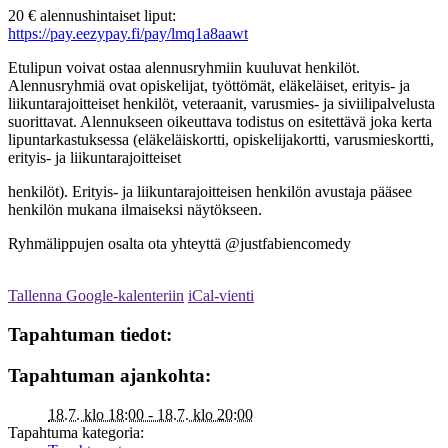
20 € alennushintaiset liput:
https://pay.eezypay.fi/pay/lmq1a8aawt
Etulipun voivat ostaa alennusryhmiin kuuluvat henkilöt.
Alennusryhmiä ovat opiskelijat, työttömät, eläkeläiset, erityis- ja
liikuntarajoitteiset henkilöt, veteraanit, varusmies- ja siviilipalvelusta
suorittavat. Alennukseen oikeuttava todistus on esitettävä joka kerta
lipuntarkastuksessa (eläkeläiskortti, opiskelijakortti, varusmieskortti,
erityis- ja liikuntarajoitteiset
henkilöt). Erityis- ja liikuntarajoitteisen henkilön avustaja pääsee
henkilön mukana ilmaiseksi näytökseen.
Ryhmälippujen osalta ota yhteyttä @justfabiencomedy
Tallenna Google-kalenteriin
iCal-vienti
Tapahtuman tiedot:
Tapahtuman ajankohta:
18.7. klo 18:00 - 18.7. klo 20:00
Tapahtuma kategoria: