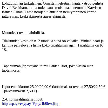
kohtuuttoman turkulainen. Omasta mielestään häntä katsoo peilistä
David Beckham, mutta todellisuus muistuttaa enemmän Karvisen
isäntää Eskoa. Tämä nolojen tilanteiden nelikymppinen kertoo
juttuja mm. keski-ikäisestä queer-elämästä.
Muutokset ovat mahdollisia.
Tilaisuuden kesto on n. 2 tuntia ja siinä on väliaika. Vinhan baari ja
kahvila palvelevat Ylisillä koko tapahtuman ajan. Tapahtuma on K
18.
Tapahtuman järjestäjänä toimii Fabien Blot, joka vastaa illan
tuotannosta.
Liput ennakkoon: 25,00/20,00 € (korttimaksut ovelta: 27,50/22,50 €
+palvelumaksu 2,50 €).
25€ normaalihintaiset liput:
https://pay.eezypay.fi/pay/4b9hvxljmj