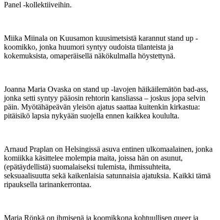
Panel -kollektiiveihin.
Miika Miinala on Kuusamon kuusimetsistä karannut stand up -
koomikko, jonka huumori syntyy oudoista tilanteista ja
kokemuksista, omaperäisellä näkökulmalla höystettynä.
Joanna Maria Ovaska on stand up -lavojen häikäilemätön bad-ass,
jonka setti syntyy pääosin rehtorin kansliassa – joskus jopa selvin
päin. Myötähäpeävän yleisön ajatus saattaa kuitenkin kirkastua:
pitäisikö lapsia nykyään suojella ennen kaikkea koululta.
Arnaud Praplan on Helsingissä asuva entinen ulkomaalainen, jonka
komiikka käsittelee molempia maita, joissa hän on asunut,
(epätäydellistä) suomalaiseksi tulemista, ihmissuhteita,
seksuaalisuutta sekä kaikenlaisia satunnaisia ajatuksia. Kaikki tämä
ripauksella tarinankerrontaa.
Maria Rönkä on ihmisenä ja koomikkona kohtuullisen queer ja