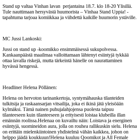
Stand up valtaa Vinhan lavan perjantaina 18.7. klo 18-20 Ylisillä.
Tule nauttimaan hersyvästä huumorista – Vinhaa Stand Uppia! -
tapahtuma tarjoaa komiikkaa ja viihdettä kaikille huumorin ystäville.
MC Jussi Lankoski:
Jussi on stand up -koomikko ensimmäisessä sukupolvessa.
Kankaanpäästä maailmaa valloittamaan lähtenyt esiintyjä tykkää
ottaa lavalla riskejä, mutta tärkeintä hänelle on naurattaminen
hyvässä hengessä.
Headliner Helena Pöllänen:
Helena on hervoton tarinankertoja, syntymähauska tilanteiden
tulkitsija ja raskaansarjan vitsailija, joka ei ikinä jätä yleisöään
kylmäksi. Tämä nainen puhujalahjojensa puolesta taipuu
tilanteeseen kuin tilanteeseen ja erityisesti loistaa klubeilla illan
emännän roolissa.Helenaa on kuvailtu näin: Loistava ja energinen
esiintyjä, suomineidon aura, jolla on rouhea rallikuskin sielu. Helena
on erittäin mielenkiintoinen yhdistelmä vähän kaikkea, johon on
helppo jäädä koukkuun!Helena kuuluu Qoomikot ja All Female