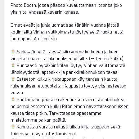
Photo Booth, jossa pääsee kuvauttamaan itsensä joko
yksin tai yhdessä kaverin kanssa.
Omat eväät ja juhlajuomat saa tänäkin vuonna jättää
kotiin, sillä Vinhan valikoimasta löytyy sekä ruoka- että
juomapuoli A-oikeuksin.
Sadesään yllättäessä siirrymme kulkueen jälkeen
viereisen navettarakennuksen ylisille. (Esteetön kulku.)
Runsaasti pysäköintitilaa löytyy Vinhan välittömästä
läheisyydestä, apteekki- ja pankkirakennuksen takaa.
Esteetön kulku kirjakauppaan käy terassin kautta,
rakennuksen etupuolelta. Kaupasta löytyy yksi esteetön
vessa.
Puutarhaan pääsee rakennuksen viereistä alamäkeä,
helpompi esteetön kulku Ritoniemen navettarakennuksen
kautta tietä pitkin. Tarvittaessa opastamme
mielellämme paikan päällä.
Kannattaa varata reilusti aikaa kirjakauppaan sekä
taidenäyttelyyn tutustumiseen!