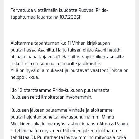
Tervetuloa viettämään kuudetta Ruovesi Pride-
tapahtumaa lauantaina 18.7.2026!
Aloitamme tapahtuman klo 11 Vinhan kirjakaupan
puutarhassa Asahilla. Harjoituksen ohjaa Asahi health -
ohjaaja Jaana Rajaveräjä. Harjoitus sopii kaikentasoisille
liikkujille ja on suunnattu nuorille ja aikuisille.
Yllä on hyvä olla mukavat ja joustavat vaatteet, joissa on
helppo liikkua.
Klo 12 starttaamme Pride-kulkueen puutarhasta.
Kulkueen reitti ilmoitetaan myöhemmin.
Kulkueen jälkeen palaamme Vinhalle ja aloitamme
puutarhajuhlan puheilla. Vieraspuhujina mm. Minna
Minkkinen, joka lukee myös lastenkirjaansa Alma & Paavo
– Tyhjän pallon mysteeri. Puheiden jälkeen juhlaamme
tahdittaa DJ. Puutarhasta löytyy mm. helmityöpaja sekä