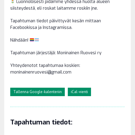
Luonnollisesti pidämme yhdessä huolta alueen
siisteydestä, eli roskat laitamme roskiin jne.
Tapahtuman tiedot päivittyvät kesän mittaan
Facebookissa ja Instagramissa.
Nähdään!
Tapahtuman järjestäjä: Moninainen Ruovesi ry
Yhteydenotot tapahtumaa koskien:
moninainenruovesi@gmail.com
Tallenna Google-kalenteriin
iCal-vienti
Tapahtuman tiedot: