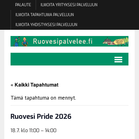
PALAUTE
ILMOITA YRITYKSESI PALVELUUN
ILMOITA TAPAHTUMA PALVELUUN
ILMOITA YHDISTYKSESI PALVELUUN
« Kaikki Tapahtumat
Tämä tapahtuma on mennyt.
Ruovesi Pride 2026
18.7. klo 11:00
–
14:00