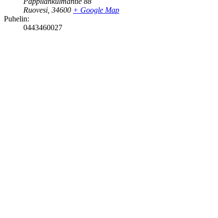
Pappilankulmantie 88
Ruovesi
,
34600
+ Google Map
Puhelin:
0443460027