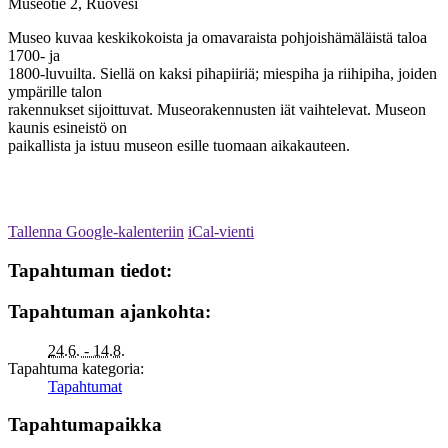
Museotie 2, Ruovesi
Museo kuvaa keskikokoista ja omavaraista pohjoishämäläistä taloa
1700- ja
1800-luvuilta. Siellä on kaksi pihapiiriä; miespiha ja riihipiha, joiden
ympärille talon
rakennukset sijoittuvat. Museorakennusten iät vaihtelevat. Museon
kaunis esineistö on
paikallista ja istuu museon esille tuomaan aikakauteen.
Tallenna Google-kalenteriin
iCal-vienti
Tapahtuman tiedot:
Tapahtuman ajankohta:
24.6. - 14.8.
Tapahtuma kategoria:
Tapahtumat
Tapahtumapaikka