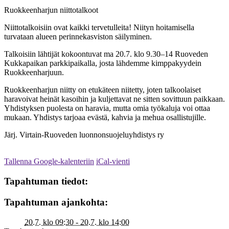
Ruokkeenharjun niittotalkoot
Niittotalkoisiin ovat kaikki tervetulleita! Niityn hoitamisella
turvataan alueen perinnekasviston säilyminen.
Talkoisiin lähtijät kokoontuvat ma 20.7. klo 9.30–14 Ruoveden
Kukkapaikan parkkipaikalla, josta lähdemme kimppakyydein
Ruokkeenharjuun.
Ruokkeenharjun niitty on etukäteen niitetty, joten talkoolaiset
haravoivat heinät kasoihin ja kuljettavat ne sitten sovittuun paikkaan.
Yhdistyksen puolesta on haravia, mutta omia työkaluja voi ottaa
mukaan. Yhdistys tarjoaa evästä, kahvia ja mehua osallistujille.
Järj. Virtain-Ruoveden luonnonsuojeluyhdistys ry
Tallenna Google-kalenteriin
iCal-vienti
Tapahtuman tiedot:
Tapahtuman ajankohta:
20.7. klo 09:30 - 20.7. klo 14:00