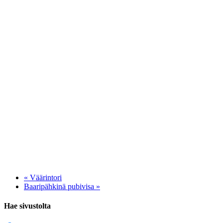
«
Väärintori
Baaripähkinä pubivisa
»
Hae sivustolta