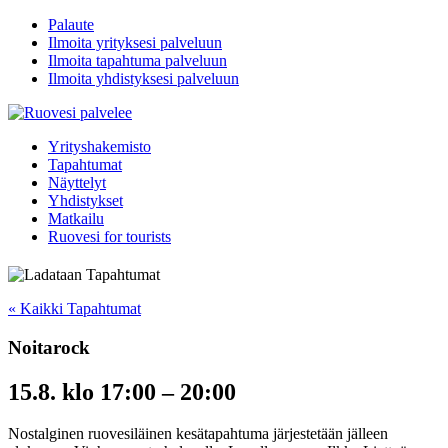
Palaute
Ilmoita yrityksesi palveluun
Ilmoita tapahtuma palveluun
Ilmoita yhdistyksesi palveluun
Yrityshakemisto
Tapahtumat
Näyttelyt
Yhdistykset
Matkailu
Ruovesi for tourists
« Kaikki Tapahtumat
Noitarock
15.8. klo 17:00
–
20:00
Nostalginen ruovesiläinen kesätapahtuma järjestetään jälleen