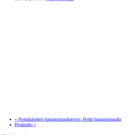
«
Noitakäräjien hautausmaakierros: Hetki hautausmaalla
Pesäpallo
»