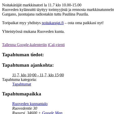
Noitakäräjät markkinatori la 11.7 klo 10.00-15.00
Ruoveden kylänraitti täyttyy torimyyjistä ja rennosta markkinatunnel
Gargano, juontajana radiostakin tuttu Pauliina Puurila.
Toripaikat myy yhdistys
noitakarajat.fi
– osta oma paikkasi nyt!
Yhteistyössä mukana Ruoveden kunta.
Tallenna Google-kalenteriin
iCal-vienti
Tapahtuman tiedot:
Tapahtuman ajankohta:
11.7. klo 10:00 - 11.7. klo 15:00
Tapahtuma kategoria:
Tapahtumat
Tapahtumapaikka
Ruoveden kunnantalo
Ruovedentie 30
Ruovesi
,
34600
+ Google Map