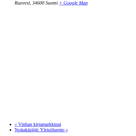
Ruovesi
,
34600
Suomi
+ Google Map
«
Vinhan kirjamarkkinat
Noitakäräjät: Yleisöluento
»