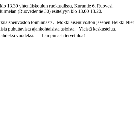
klo 13.30 yhtenäiskoulun ruokasalissa, Kuruntie 6, Ruovesi.
Nurmelan (Ruovedentie 30) esittelyyn klo 13.00-13.20.
kiläisneuvoston toiminnasta. Mökkiläisenuvoston jäsenen Heikki Nie
a puhuttavista ajankohtaisista asioista. Yleistä keskustelua.
i kahdeksi vuodeksi. Lämpimästi tervetuloa!