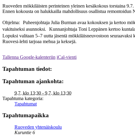
Ruoveden mökkiläisten perinteinen yleinen kesäkokous torstaina 9.7. 
Ennen kokousta on halukkailla mahdollisuus osallistua remontoidun 
Ohjelma: Puheenjohtaja Julia Burman avaa kokouksen ja kertoo mök
vakituiseksi asunnoksi. Kunnanjohtaja Toni Leppänen kertoo kuntalaisi
Lopuksi valitaan 5–7 uutta jäsentä mökkiläisneuvostoon seuraavaks
Ruovesi-lehti tarjoaa mehua ja keksejä.
Tallenna Google-kalenteriin
iCal-vienti
Tapahtuman tiedot:
Tapahtuman ajankohta:
9.7. klo 13:30 - 9.7. klo 13:30
Tapahtuma kategoria:
Tapahtumat
Tapahtumapaikka
Ruoveden yhtenäiskoulu
Kuruntie 6