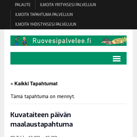
PALAUTE
ILMOITA YRITYKSESI PALVELUUN
ILMOITA TAPAHTUMA PALVELUUN
ILMOITA YHDISTYKSESI PALVELUUN
« Kaikki Tapahtumat
Tämä tapahtuma on mennyt.
Kuvataiteen päivän
maalaustapahtuma