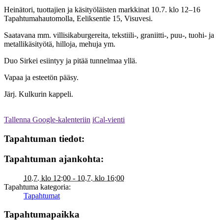
Heinätori, tuottajien ja käsityöläisten markkinat 10.7. klo 12–16
Tapahtumahautomolla, Eeliksentie 15, Visuvesi.
Saatavana mm. villisikaburgereita, tekstiili-, graniitti-, puu-, tuohi- ja
metallikäsityötä, hilloja, mehuja ym.
Duo Sirkei esiintyy ja pitää tunnelmaa yllä.
Vapaa ja esteetön pääsy.
Järj. Kulkurin kappeli.
Tallenna Google-kalenteriin
iCal-vienti
Tapahtuman tiedot:
Tapahtuman ajankohta:
10.7. klo 12:00 - 10.7. klo 16:00
Tapahtuma kategoria:
Tapahtumat
Tapahtumapaikka