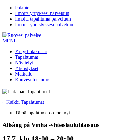
Palaute
Ilmoita yrityksesi palveluun
Ilmoita tapahtuma palveluun
Ilmoita yhdistyksesi palveluun
MENU
Yrityshakemisto
Tapahtumat
Näyttelyt
Yhdistykset
Matkailu
Ruovesi for tourists
« Kaikki Tapahtumat
Tämä tapahtuma on mennyt.
Allsång på Vinha -yhteislaulutilaisuus
17.7. klo 18:00
–
20:00