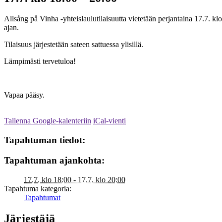
Allsång på Vinha -yhteislaulutilaisuutta vietetään perjantaina 17.7. 
ajan.
Tilaisuus järjestetään sateen sattuessa ylisillä.
Lämpimästi tervetuloa!
Vapaa pääsy.
Tallenna Google-kalenteriin
iCal-vienti
Tapahtuman tiedot:
Tapahtuman ajankohta:
17.7. klo 18:00 - 17.7. klo 20:00
Tapahtuma kategoria:
Tapahtumat
Järjestäjä