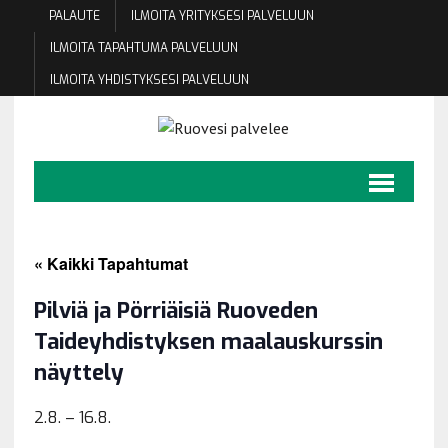
PALAUTE
ILMOITA YRITYKSESI PALVELUUN
ILMOITA TAPAHTUMA PALVELUUN
ILMOITA YHDISTYKSESI PALVELUUN
« Kaikki Tapahtumat
Pilviä ja Pörriäisiä Ruoveden
Taideyhdistyksen maalauskurssin
näyttely
2.8.
–
16.8.