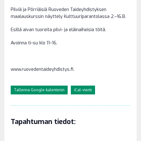
Pilviä ja Pörriäisiä Ruoveden Taideyhdistyksen
maalauskurssin näyttely Kulttuuriparantolassa 2.–16.8.
Esillä aivan tuoreita pilvi- ja eläinaiheisia töitä.
Avoinna ti–su klo 11–16.
www.ruovedentaideyhdistys.fi.
Tallenna Google-kalenteriin
iCal-vienti
Tapahtuman tiedot: