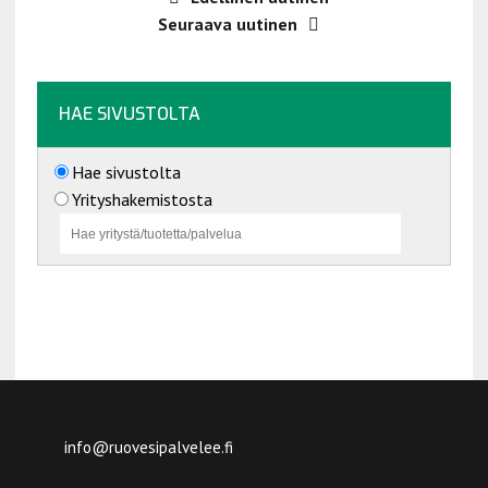
y
Seuraava uutinen
m
ä
HAE SIVUSTOLTA
t
n
Hae sivustolta
a
Yrityshakemistosta
v
i
g
o
i
n
info@ruovesipalvelee.fi
t