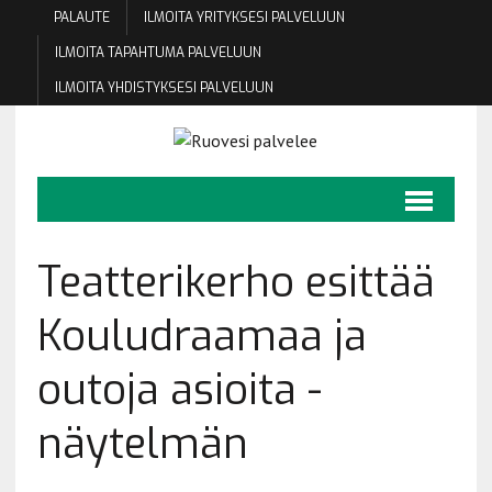
PALAUTE
ILMOITA YRITYKSESI PALVELUUN
ILMOITA TAPAHTUMA PALVELUUN
ILMOITA YHDISTYKSESI PALVELUUN
Teatterikerho esittää
Kouludraamaa ja
outoja asioita -
näytelmän