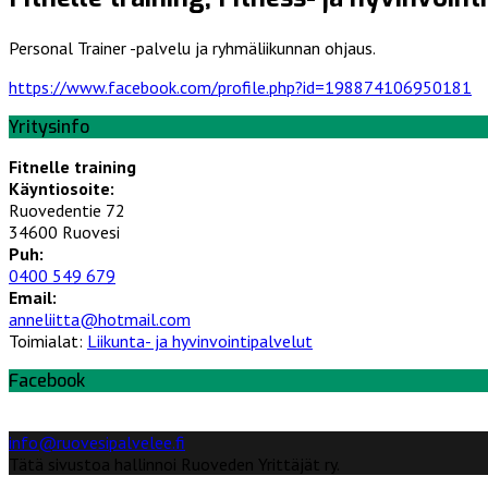
Personal Trainer -palvelu ja ryhmäliikunnan ohjaus.
https://www.facebook.com/profile.php?id=198874106950181
Yritysinfo
Fitnelle training
Käyntiosoite:
Ruovedentie 72
34600 Ruovesi
Puh:
0400 549 679
Email:
anneliitta@hotmail.com
Toimialat:
Liikunta- ja hyvinvointipalvelut
Facebook
info@ruovesipalvelee.fi
Tätä sivustoa hallinnoi Ruoveden Yrittäjät ry.