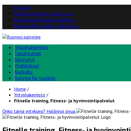
Palaute
Ilmoita yrityksesi palveluun
Ilmoita tapahtuma palveluun
Ilmoita yhdistyksesi palveluun
Yrityshakemisto
Tapahtumat
Näyttelyt
Yhdistykset
Matkailu
Ruovesi for tourists
Home
/
Yrityshakemisto
/
Fitnelle training, Fitness- ja hyvinvointipalvelut
Onko tämä yrityksesi?
Hallinnoi sivua
Fitnelle training, Fitness- ja hyvinvoint