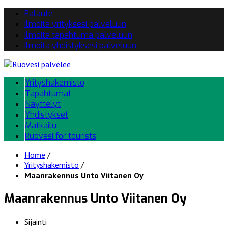
Palaute
Ilmoita yrityksesi palveluun
Ilmoita tapahtuma palveluun
Ilmoita yhdistyksesi palveluun
Yrityshakemisto
Tapahtumat
Näyttelyt
Yhdistykset
Matkailu
Ruovesi for tourists
Home
/
Yrityshakemisto
/
Maanrakennus Unto Viitanen Oy
Maanrakennus Unto Viitanen Oy
Sijainti