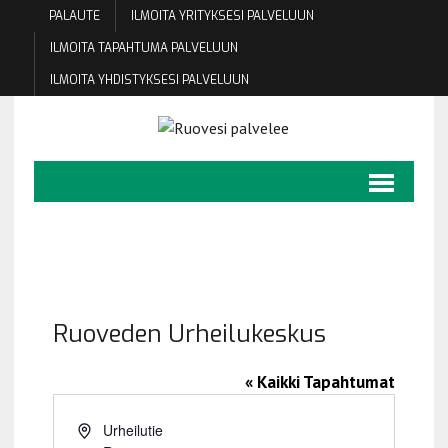
PALAUTE
ILMOITA YRITYKSESI PALVELUUN
ILMOITA TAPAHTUMA PALVELUUN
ILMOITA YHDISTYKSESI PALVELUUN
Ruoveden Urheilukeskus
« Kaikki Tapahtumat
O
Urheilutie