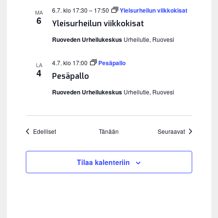
6.7. klo 17:30
–
17:50
Yleisurheilun viikkokisat
MA
6
Yleisurheilun viikkokisat
Ruoveden Urheilukeskus
Urheilutie, Ruovesi
4.7. klo 17:00
Pesäpallo
LA
4
Pesäpallo
Ruoveden Urheilukeskus
Urheilutie, Ruovesi
Tapahtumat
Tapahtumat
Edelliset
Tänään
Seuraavat
Tilaa kalenteriin