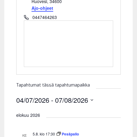
s
Ruovesi
,
34600
o
Ajo-ohjeet
i
P
0447464263
t
u
e
h
e
l
i
n
Tapahtumat tässä tapahtumapaikka
04/07/2026
 - 
07/08/2026
V
a
elokuu 2026
l
i
5.8. klo 17:30
Pesäpallo
t
KE