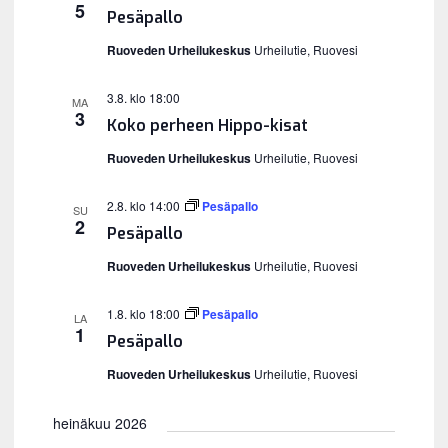
5
Pesäpallo
s
e
Ruoveden Urheilukeskus
Urheilutie, Ruovesi
p
ä
3.8. klo 18:00
MA
i
3
Koko perheen Hippo-kisat
v
ä
Ruoveden Urheilukeskus
Urheilutie, Ruovesi
.
2.8. klo 14:00
Pesäpallo
SU
2
Pesäpallo
Ruoveden Urheilukeskus
Urheilutie, Ruovesi
1.8. klo 18:00
Pesäpallo
LA
1
Pesäpallo
Ruoveden Urheilukeskus
Urheilutie, Ruovesi
heinäkuu 2026